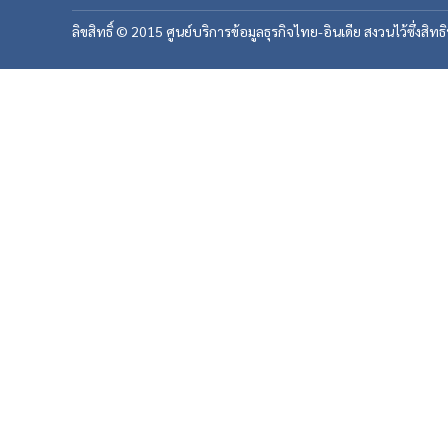
ลิขสิทธิ์ © 2015 ศูนย์บริการข้อมูลธุรกิจไทย-อินเดีย สงวนไว้ซึ่งสิทธ