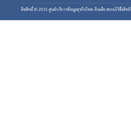
ลิขสิทธิ์ © 2015 ศูนย์บริการข้อมูลธุรกิจไทย-อินเดีย สงวนไว้ซึ่งสิทธ