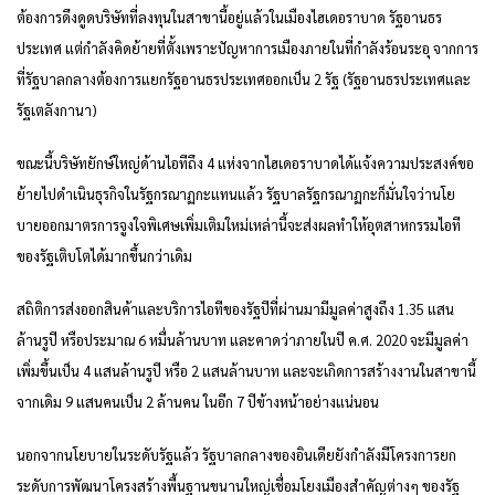
ต้องการดึงดูดบริษัทที่ลงทุนในสาขานี้อยู่แล้วในเมืองไฮเดอราบาด รัฐอานธร
ประเทศ แต่กำลังคิดย้ายที่ตั้งเพราะปัญหาการเมืองภายในที่กำลังร้อนระอุ จากการ
ที่รัฐบาลกลางต้องการแยกรัฐอานธรประเทศออกเป็น 2 รัฐ (รัฐอานธรประเทศและ
รัฐเตลังกานา)
ขณะนี้บริษัทยักษ์ใหญ่ด้านไอทีถึง 4 แห่งจากไฮเดอราบาดได้แจ้งความประสงค์ขอ
ย้ายไปดำเนินธุรกิจในรัฐกรณาฏกะแทนแล้ว รัฐบาลรัฐกรณาฏกะก็มั่นใจว่านโย
บายออกมาตรการจูงใจพิเศษเพิ่มเติมใหม่เหล่านี้จะส่งผลทำให้อุตสาหกรรมไอที
ของรัฐเติบโตได้มากขึ้นกว่าเดิม
สถิติการส่งออกสินค้าและบริการไอทีของรัฐปีที่ผ่านมามีมูลค่าสูงถึง 1.35 แสน
ล้านรูปี หรือประมาณ 6 หมื่นล้านบาท และคาดว่าภายในปี ค.ศ. 2020 จะมีมูลค่า
เพิ่มขึ้นเป็น 4 แสนล้านรูปี หรือ 2 แสนล้านบาท และจะเกิดการสร้างงานในสาขานี้
จากเดิม 9 แสนคนเป็น 2 ล้านคน ในอีก 7 ปีข้างหน้าอย่างแน่นอน
นอกจากนโยบายในระดับรัฐแล้ว รัฐบาลกลางของอินเดียยังกำลังมีโครงการยก
ระดับการพัฒนาโครงสร้างพื้นฐานขนานใหญ่เชื่อมโยงเมืองสำคัญต่างๆ ของรัฐ