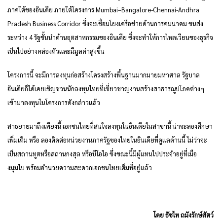
ภาคใต้ของอินเดีย ภายใต้โครงการ Mumbai–Bangalore-Chennai-Andhra
Pradesh Business Corridor ซึ่งจะเชื่อมโยงเครือข่ายด้านการคมนาคม ขนส่ง
ระหว่าง 4 รัฐชั้นนำด้านอุตสาหกรรมของอินเดีย ซึ่งจะทำให้การไหลเวียนของธุรกิจ
เป็นไปอย่างคล่องตัวและมีมูลค่าสูงขึ้น
โครงการนี้ จะมีการลงทุนก่อสร้างโครงสร้างพื้นฐานมากมายมหาศาล รัฐบาล
อินเดียก็ได้เคยเชิญชวนนักลงทุนไทยที่เชี่ยวชาญงานสร้างสาธารณูปโภคต่างๆ
เข้ามาลงทุนในโครงการดังกล่าวแล้ว
สาธยายมาถึงเพียงนี้ เอกชนไทยที่สนใจลงทุนในอินเดียในสาขานี้ น่าจะลองศึกษา
เพิ่มเติม หรือ ลองติดต่อหน่วยงานภาครัฐของไทยในอินเดียที่ดูแลด้านนี้ ไม่ว่าจะ
เป็นสถานทูตหรือสถานกงสุล หรือบีโอไอ ซึ่งขณะนี้มีผู้แทนไปประจำอยู่ที่เมือ
งมุมไบ พร้อมอำนวยความสะดวกเอกชนไทยเต็มที่อยู่แล้ว
โดย ธัชไท ถมังรักษ์สัตว์