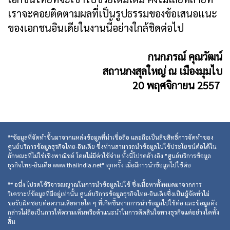
เราจะคอยติดตามผลที่เป็นรูปธรรมของข้อเสนอแนะ
ของเอกชนอินเดียในงานนี้อย่างใกล้ชิดต่อไป
กนกภรณ์ คุณวัฒน์
สถานกงสุลใหญ่ ณ เมืองมุมไบ
20 พฤศจิกายน 2557
**ข้อมูลที่จัดทำขึ้นมาจากแหล่งข้อมูลที่น่าเชื่อถือ และถือเป็นลิขสิทธิ์การจัดทำของ
ศูนย์บริการข้อมูลธุรกิจไทย-อินเดีย ซึ่งท่านสามารถนำข้อมูลไปใช้ประโยชน์ต่อได้ใน
ลักษณะที่ไม่ใช่เชิงพาณิชย์ โดยไม่มีค่าใช้จ่าย ทั้งนี้โปรดอ้างอิง "ศูนย์บริการข้อมูล
ธุรกิจไทย-อินเดีย www.thaiindia.net" ทุกครั้ง เมื่อมีการนำข้อมูลไปใช้ต่อ
** อนึ่ง โปรดใช้วิจารณญาณในการนำข้อมูลไปใช้ ซึ่งเนื้อหาทั้งหมดมาจากการ
วิเคราะห์ข้อมูลที่มีอยู่เท่านั้น ศูนย์บริการข้อมูลธุรกิจไทย-อินเดียซึ่งเป็นผู้จัดทำไม่
ขอรับผิดชอบต่อความเสียหายใด ๆ ที่เกิดขึ้นจากการนำข้อมูลไปใช้ต่อ และข้อมูลดัง
กล่าวไม่ถือเป็นการให้ความเห็นหรือคำแนะนำในการตัดสินใจทางธุรกิจแต่อย่างใดทั้ง
สิ้น