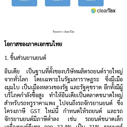
Source: clearTax
โอกาสของภาคเอกชนไทย
1. ชิ้นส่วนยานยนต์
อินเดีย เป็นฐานที่ตั้งของบริษัทผลิตรถยนต์รายใหญ่
จากทั่วโลก โดยเฉพาะในรัฐมหาราษฏระ ซึ่งมีเมือ
งมุมไบ เป็นเมืองหลวงของรัฐ และรัฐคุชราต อีกทั้งมีผู้
บริโภคกำลังซื้อสูง ทำให้อินเดียเป็นตลาดขนาดใหญ่
สำหรับรถหรูราคาแพง ไปจนถึงรถจักรยานยนต์ ซึ่ง
โครงภาษี GST ใหม่นี้ กำหนดให้รถยนต์ และรถ
จักรยานยนต์มีภาษีต่ำลง เช่น รถยนต์ขนาดเล็ก
เครื่องยนต์ดีเซล จาก 33.4% เป็น 31% รถยนตร์