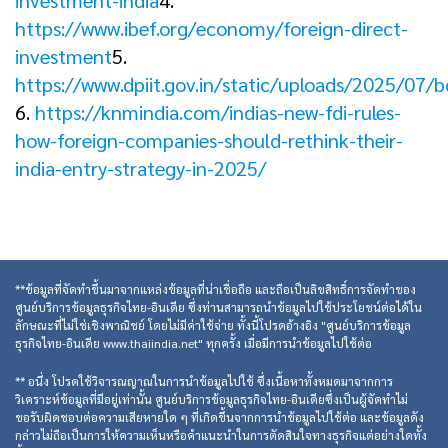
investment-india
4.
https://www.ibef.org/economy/foreign-direct-
investment
5.
https://www.dpiit.gov.in/static/uploads/2025/0
6.
https://knmindia.com/indias-new-fdi-rules-
how-foreign-companies-should-rethink-their-
india-entry-strategy-in-2025/
**ข้อมูลที่จัดทำขึ้นมาจากแหล่งข้อมูลที่น่าเชื่อถือ และถือเป็นลิขสิทธิ์การจัดทำของ
ศูนย์บริการข้อมูลธุรกิจไทย-อินเดีย ซึ่งท่านสามารถนำข้อมูลไปใช้ประโยชน์ต่อได้ใน
ลักษณะที่ไม่ใช่เชิงพาณิชย์ โดยไม่มีค่าใช้จ่าย ทั้งนี้โปรดอ้างอิง "ศูนย์บริการข้อมูล
ธุรกิจไทย-อินเดีย www.thaiindia.net" ทุกครั้ง เมื่อมีการนำข้อมูลไปใช้ต่อ
** อนึ่ง โปรดใช้วิจารณญาณในการนำข้อมูลไปใช้ ซึ่งเนื้อหาทั้งหมดมาจากการ
วิเคราะห์ข้อมูลที่มีอยู่เท่านั้น ศูนย์บริการข้อมูลธุรกิจไทย-อินเดียซึ่งเป็นผู้จัดทำไม่
ขอรับผิดชอบต่อความเสียหายใด ๆ ที่เกิดขึ้นจากการนำข้อมูลไปใช้ต่อ และข้อมูลดัง
กล่าวไม่ถือเป็นการให้ความเห็นหรือคำแนะนำในการตัดสินใจทางธุรกิจแต่อย่างใดทั้ง