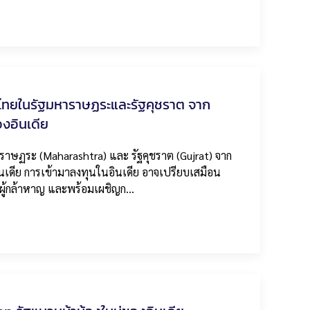
กาสไทยในรัฐมหาราษฏระและรัฐคุชราต จาก
งอินเดีย
าษฏระ (Maharashtra) และ รัฐคุชราต (Gujrat) จาก
เดีย การเข้ามาลงทุนในอินเดีย อาจเปรียบเสมือน
นผู้กล้าหาญ และพร้อมเผชิญก…