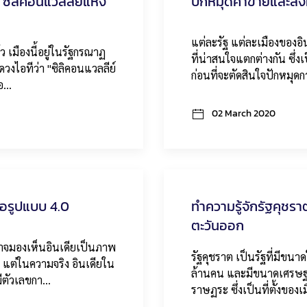
 ซิลิคอนแวลลีย์แห่ง
ปักหมุดค้าขายและลงท
แต่ละรัฐ แต่ละเมืองของอ
 เมืองนี้อยู่ในรัฐกรณาฏ
ที่น่าสนใจแตกต่างกัน ซึ่
ดวงไอทีว่า "ซิลิคอนแวลลีย์
ก่อนที่จะตัดสินใจปักหมุ
ขอ…
02 March 2020
ือรูปแบบ 4.0
ทำความรู้จักรัฐคุชรา
ตะวันออก
อาจมองเห็นอินเดียเป็นภาพ
รัฐคุชราต เป็นรัฐที่มีขน
 แต่ในความจริง อินเดียใน
ล้านคน และมีขนาดเศรษฐก
มีตัวเลขกา…
ราษฏระ ซึ่งเป็นที่ตั้งของ