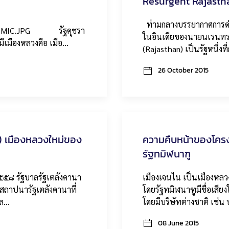
Resurgent Rajastha
ท่ามกลางบรรยากาศการดำเ
es/DMIC.JPG รัฐคุชรา
ในอินเดียของนายนเรนทร 
มีเมืองหลวงคือ เมือ…
(Rajasthan) เป็นรัฐหนึ่ง
26 October 2015
) เมืองหลวงใหม่ของ
ความคืบหน้าของโครง
รัฐทมิฬนาฑู
 ๒๕๕๘ รัฐบาลรัฐเตลังคานา
เมืองเจนไน เป็นเมืองหลวง
สถาปนารัฐเตลังคานาที่
โดยรัฐทมิฬนาฑูมีชื่อเสีย
ตล…
โดยมีบริษัทต่างชาติ เช่น บ
08 June 2015